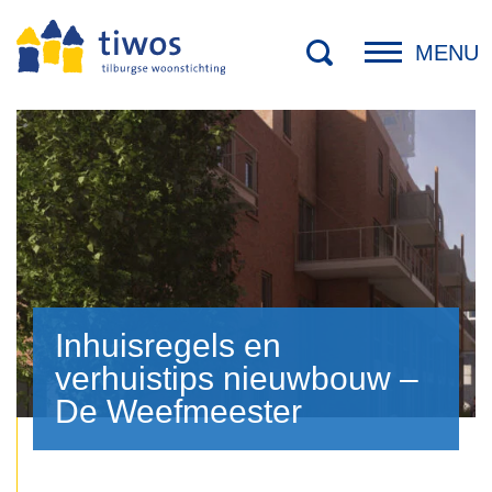
MENU
Inhuisregels en
verhuistips nieuwbouw –
De Weefmeester