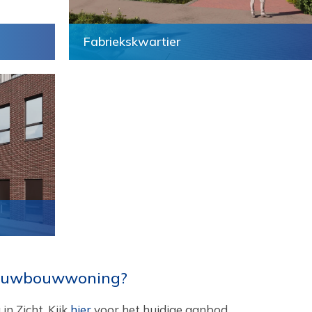
Fabriekskwartier
nieuwbouwwoning?
n Zicht. Kijk
hier
voor het huidige aanbod.