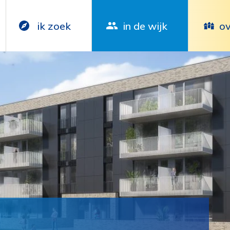
ik zoek
in de wijk
ov