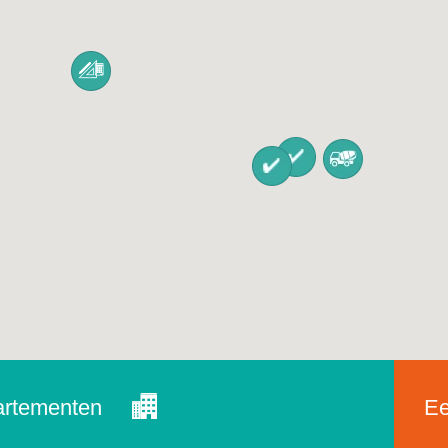
rtementen
Ee