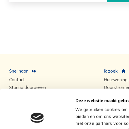
Snel naar
Ik zoek
Contact
Huurwoning i
Storing doorgeven
Doorstrome
Samen besparen
Woningruil
Deze website maakt gebru
Veelgestelde vragen
Woningaanb
We gebruiken cookies om c
bieden en om ons websitev
met onze partners voor so