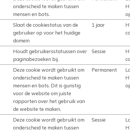
onderscheid te maken tussen
H
mensen en bots.
o
Slaat de cookiestatus van de
1 jaar
H
gebruiker op voor het huidige
c
domein
Houdt gebruikersstatussen over
Sessie
H
paginabezoeken bij.
c
Deze cookie wordt gebruikt om
Permanent
L
onderscheid te maken tussen
H
mensen en bots. Dit is gunstig
o
voor de website om juiste
rapporten over het gebruik van
de website te maken.
Deze cookie wordt gebruikt om
Sessie
L
onderscheid te maken tussen
H