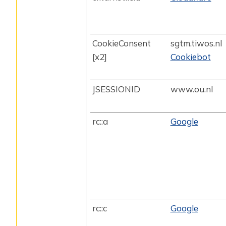
CookieConsent
sgtm.tiwos.nl
[x2]
Cookiebot
JSESSIONID
www.ou.nl
rc::a
Google
rc::c
Google