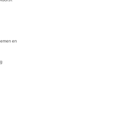
pnemen en
ng