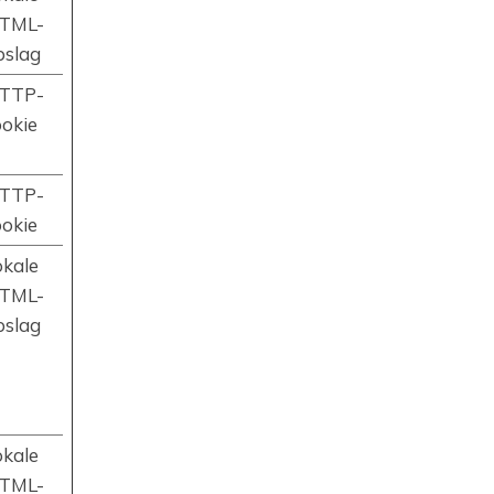
TML-
pslag
TTP-
ookie
TTP-
ookie
okale
TML-
pslag
okale
TML-