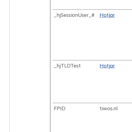
_hjSessionUser_#
Hotjar
_hjTLDTest
Hotjar
FPID
tiwos.nl