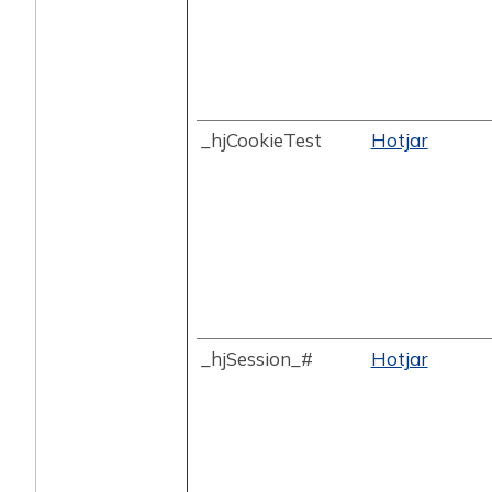
_hjCookieTest
Hotjar
_hjSession_#
Hotjar