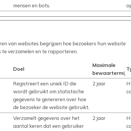
mensen en bots.
o
aren van websites begrijpen hoe bezoekers hun website
 te verzamelen en te rapporteren.
Maximale
Doel
T
bewaartermijn
Registreert een uniek ID die
2 jaar
H
wordt gebruikt om statistische
c
gegevens te genereren over hoe
de bezoeker de website gebruikt.
Verzamelt gegevens over het
2 jaar
H
aantal keren dat een gebruiker
c