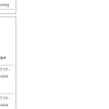
pslag
ype
TTP-
ookie
TTP-
ookie