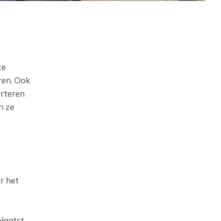
te
ren. Ook
erteren
n ze
r het
laatst