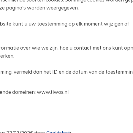
nze pagina's worden weergegeven.
ebsite kunt u uw toestemming op elk moment wijzigen of
nformatie over wie we zijn, hoe u contact met ons kunt o
erken.
mming, vermeld dan het ID en de datum van de toestemmi
gende domeinen: www.tiwos.nl
 op 23/07/2026 door
Cookiebot
: