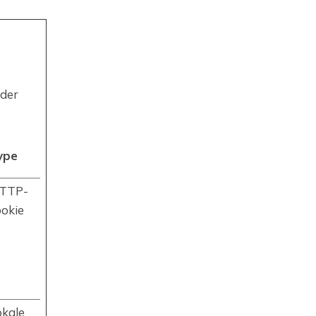
nder
ype
TTP-
ookie
okale