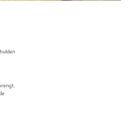
chulden
brengt.
de