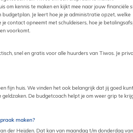
is om kennis te maken en kijkt mee naar jouw financiële si
budgetplan. Je leert hoe je je administratie opzet, welke
e je contact opneemt met schuldeisers, hoe je betalingsaf
den voorkomt.
sch, snel en gratis voor alle huurders van Tiwos. Je privac
een fijn huis. We vinden het ook belangrijk dat jij goed ku
e geldzaken. De budgetcoach helpt je om weer grip te krij
fspraak maken?
n der Heijden. Dat kan van maandag t/m donderdag van 