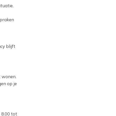
tuatie.
spraken
y blijft
nt wonen.
gen op je
8.00 tot