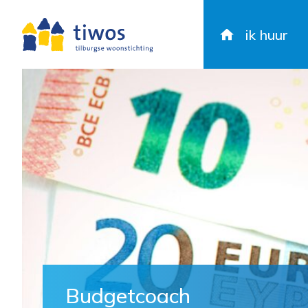
ik huur
Budgetcoach