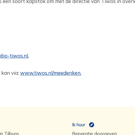
een soort kapstok om met de directie van Tiwos in overl
o-tiwos.nl.
kan via:
www.tiwos.nl/meedenken.
Ik huur
n Tilburg
Reparatie doorgeven