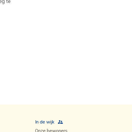
eg te
In de wijk
Onze bewoners