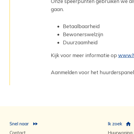
Onze speerpunten gebruiken we als 
gaan.
Betaalbaarheid
Bewonerswelzijn
Duurzaamheid
Kijk voor meer informatie op
www.hb
Aanmelden voor het huurderspanel 
Snel naar
Ik zoek
Contact
Huurwoning i