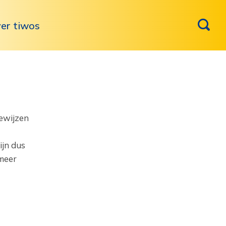
er tiwos
ewijzen
ijn dus
 meer