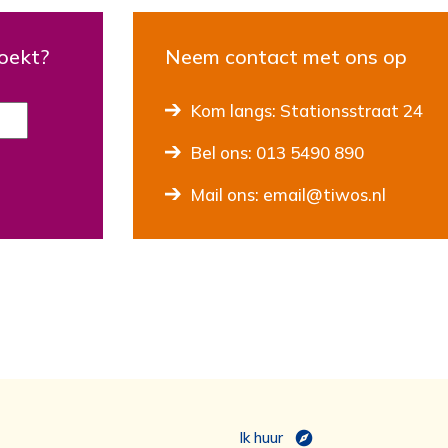
zoekt?
Neem contact met ons op
Kom langs: Stationsstraat 24
Bel ons: 013 5490 890
Mail ons: email@tiwos.nl
Ik huur