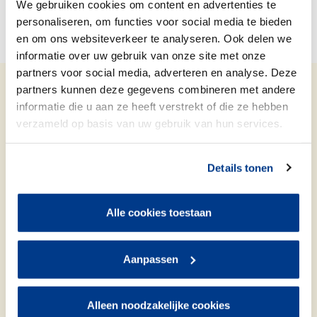
Mail ons: email@tiwos.nl
We gebruiken cookies om content en advertenties te
personaliseren, om functies voor social media te bieden
en om ons websiteverkeer te analyseren. Ook delen we
informatie over uw gebruik van onze site met onze
partners voor social media, adverteren en analyse. Deze
partners kunnen deze gegevens combineren met andere
Snel naar
informatie die u aan ze heeft verstrekt of die ze hebben
verzameld op basis van uw gebruik van hun services.
Contact
Storing doorgeven
Samen besparen
Details tonen
Veelgestelde vragen
Alle cookies toestaan
Ik zoek
Huurwoning in Tilburg
Aanpassen
Doorstromen
Woningruil
Alleen noodzakelijke cookies
Woningaanbod (WiZ)