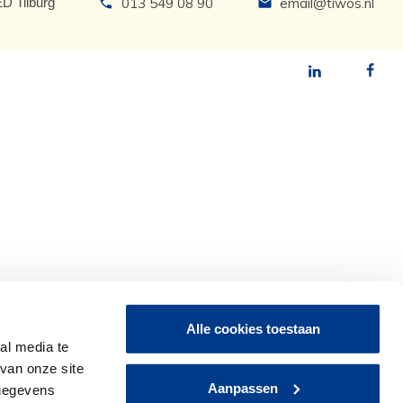
ED Tilburg
013 549 08 90
email@tiwos.nl
Alle cookies toestaan
al media te
van onze site
Aanpassen
 gegevens