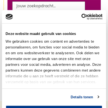
Deze website maakt gebruik van cookies
We gebruiken cookies om content en advertenties te
Neem contact met ons op
personaliseren, om functies voor social media te bieden
en om ons websiteverkeer te analyseren. Ook delen we
informatie over uw gebruik van onze site met onze
Kom langs: Stationsstraat 24
partners voor social media, adverteren en analyse. Deze
Bel ons: 013 5490 890
partners kunnen deze gegevens combineren met andere
informatie die u aan ze heeft verstrekt of die ze hebben
Mail ons: email@tiwos.nl
verzameld op basis van uw gebruik van hun services.
Details tonen