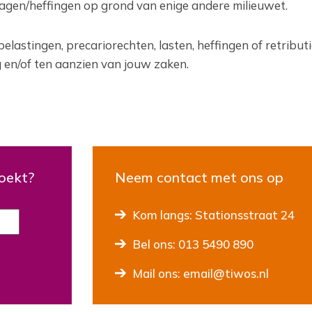
slagen/heffingen op grond van enige andere milieuwet.
lastingen, precariorechten, lasten, heffingen of retributi
en/of ten aanzien van jouw zaken.
zoekt?
Neem contact met ons op
Kom langs: Stationsstraat 24
Bel ons: 013 5490 890
Mail ons: email@tiwos.nl