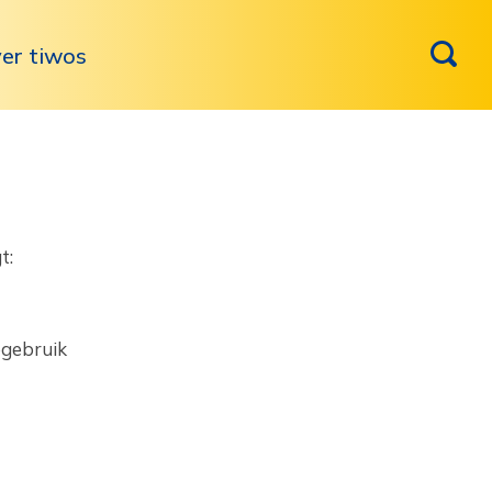
er tiwos
 ‎
egebruik