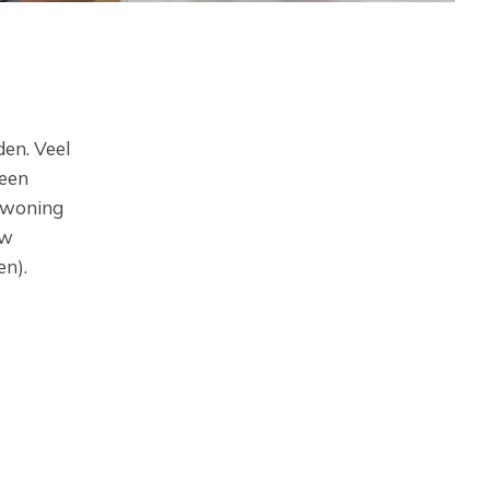
en. Veel
 een
 woning
uw
n).‎