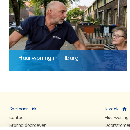
Huurwoning in Tilburg
Snel naar
Ik zoek
Contact
Huurwoning i
Storing doorgeven
Doorstrome