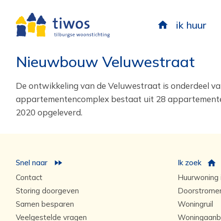
ik huur
Nieuwbouw Veluwestraat
De ontwikkeling van de Veluwestraat is onderdeel van
appartementencomplex bestaat uit 28 appartementen 
2020 opgeleverd.
Snel naar
Ik zoek
Contact
Huurwoning i
Storing doorgeven
Doorstrome
Samen besparen
Woningruil
Veelgestelde vragen
Woningaanb