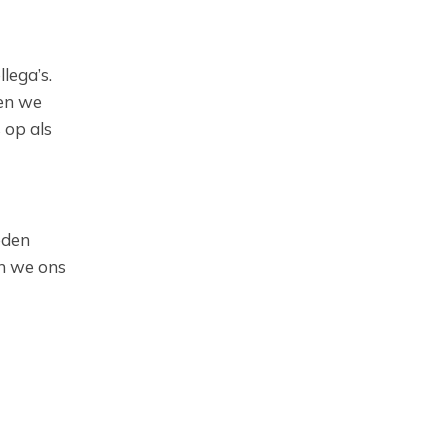
lega’s.
men we
 op als
eden
en we ons