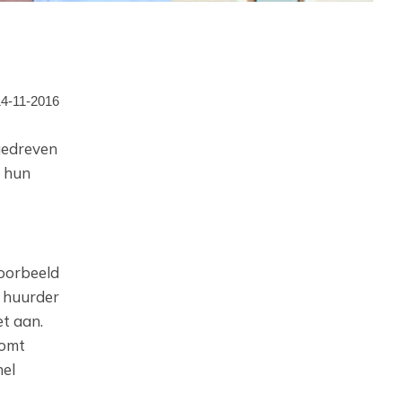
14-11-2016
‎gedreven
n hun
voorbeeld
e huurder
et aan.
komt
nel