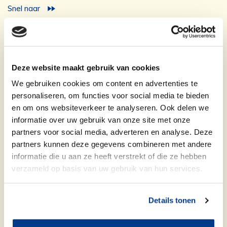
Snel naar
Contact
Storing doorgeven
Samen besparen
Veelgestelde vragen
Deze website maakt gebruik van cookies
We gebruiken cookies om content en advertenties te
personaliseren, om functies voor social media te bieden
Ik zoek
en om ons websiteverkeer te analyseren. Ook delen we
Huurwoning in Tilburg
informatie over uw gebruik van onze site met onze
Doorstromen
partners voor social media, adverteren en analyse. Deze
Woningruil
partners kunnen deze gegevens combineren met andere
Woningaanbod (WiZ)
informatie die u aan ze heeft verstrekt of die ze hebben
verzameld op basis van uw gebruik van hun services.
Ik huur
Details tonen
Reparatie doorgeven
Huurtoeslag aanvragen