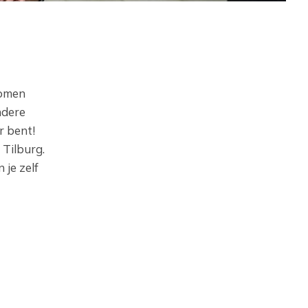
komen
ndere
r bent!
 Tilburg.
 je zelf