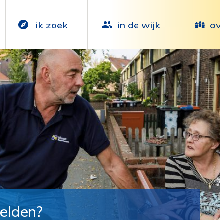
ik zoek
in de wijk
ov
elden?‎