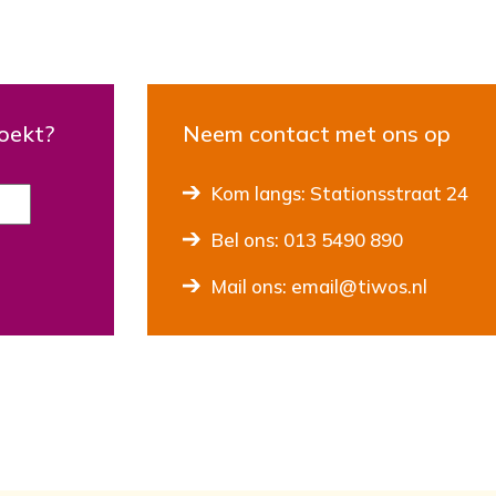
zoekt?
Neem contact met ons op
Kom langs: Stationsstraat 24
Bel ons: 013 5490 890
Mail ons: email@tiwos.nl