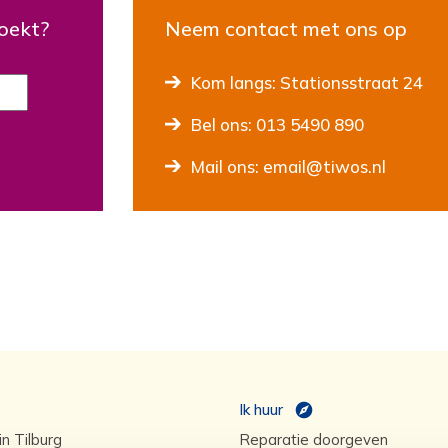
zoekt?
Neem contact met ons op
Kom langs: Stationsstraat 24
Bel ons: 013 5490 890
Mail ons: email@tiwos.nl
Ik huur
n Tilburg
Reparatie doorgeven