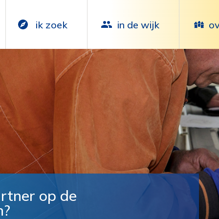
ik zoek
in de wijk
ov
rtner op de
n?