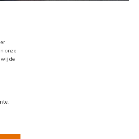
ner
in onze
wij de
nte.