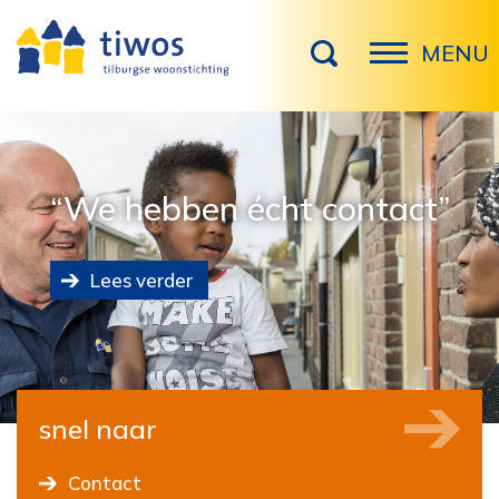
MENU
“We hebben écht contact”
Lees verder
snel naar
Contact