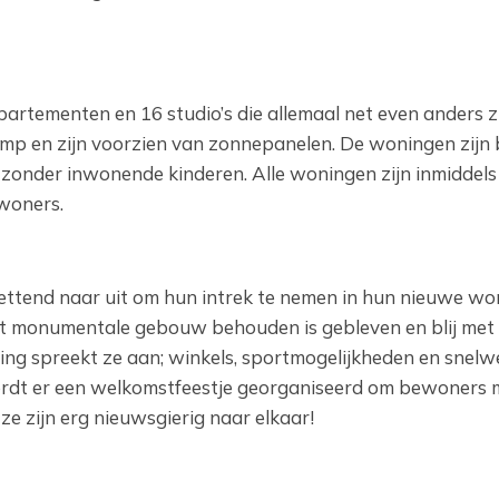
rtementen en 16 studio’s die allemaal net even anders zi
mp en zijn voorzien van zonnepanelen. De woningen zijn
zonder inwonende kinderen. Alle woningen zijn inmiddels
woners.
ttend naar uit om hun intrek te nemen in hun nieuwe won
 het monumentale gebouw behouden is gebleven en blij met
g spreekt ze aan; winkels, sportmogelijkheden en snelwe
wordt er een welkomstfeestje georganiseerd om bewoners 
ze zijn erg nieuwsgierig naar elkaar!