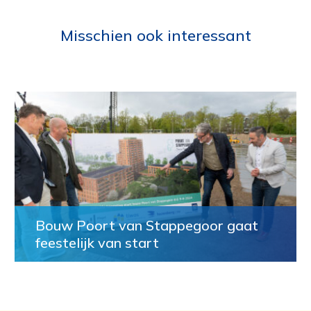
Misschien ook interessant
Bouw Poort van Stappegoor gaat
feestelijk van start