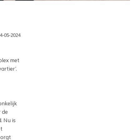
4-05-2024
plex met
rtier’.
nkelijk
r de
. Nu is
t
zorgt