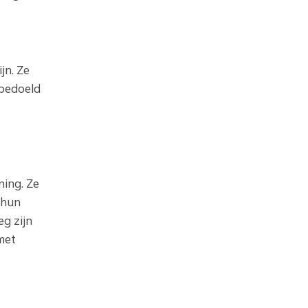
jn. Ze
 bedoeld
ing. Ze
 hun
g zijn
met