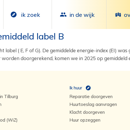
ik zoek
in de wijk
ov
emiddeld label B
abel ( E, F of G). De gemiddelde energie-index (EI) was g
worden doorgerekend, komen we in 2025 op gemiddeld ee
Ik huur
n Tilburg
Reparatie doorgeven
n
Huurtoeslag aanvragen
Klacht doorgeven
od (WiZ)
Huur opzeggen