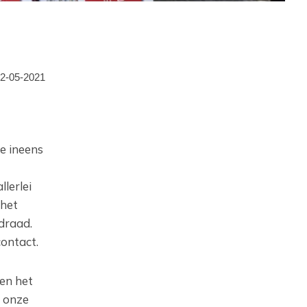
2-05-2021
e ineens
lerlei
 het
draad.
contact.
 en het
 onze