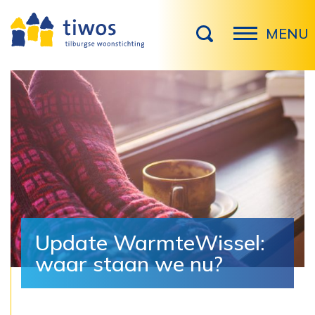
MENU
Update WarmteWissel:
waar staan we nu?