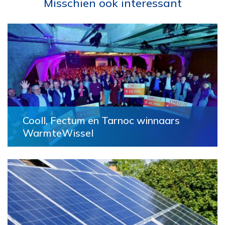
Misschien ook interessant
Cooll, Fectum en Tarnoc winnaars
WarmteWissel