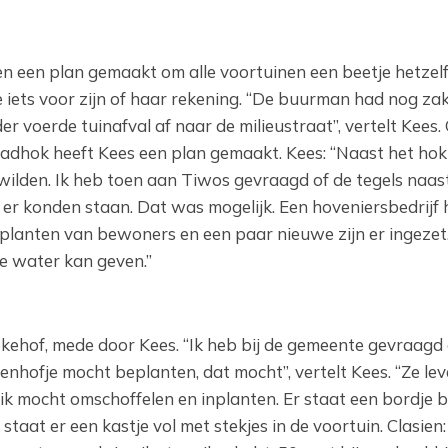
n een plan gemaakt om alle voortuinen een beetje hetzelf
e iets voor zijn of haar rekening. “De buurman had nog za
r voerde tuinafval af naar de milieustraat”, vertelt Kees.
aadhok heeft Kees een plan gemaakt. Kees: “Naast het hok
wilden. Ik heb toen aan Tiwos gevraagd of de tegels naas
r konden staan. Dat was mogelijk. Een hoveniersbedrijf 
 planten van bewoners en een paar nieuwe zijn er ingezet.
e water kan geven.”
kehof, mede door Kees. “Ik heb bij de gemeente gevraagd 
enhofje mocht beplanten, dat mocht”, vertelt Kees. “Ze le
k mocht omschoffelen en inplanten. Er staat een bordje bi
taat er een kastje vol met stekjes in de voortuin. Clasien