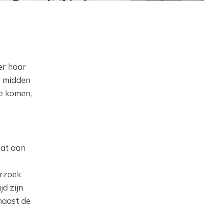
ver haar
t midden
ge komen,
aat aan
erzoek
d zijn
naast de