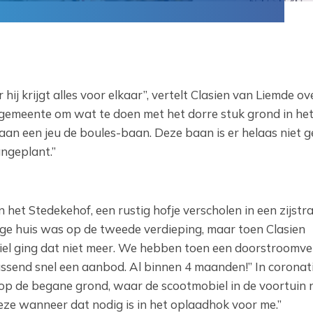
hij krijgt alles voor elkaar”, vertelt Clasien van Liemde o
 gemeente om wat te doen met het dorre stuk grond in he
t aan een jeu de boules-baan. Deze baan is er helaas niet 
ngeplant.”
 het Stedekehof, een rustig hofje verscholen in een zijstr
ige huis was op de tweede verdieping, maar toen Clasien
iel ging dat niet meer. We hebben toen een doorstroomv
ssend snel een aanbod. Al binnen 4 maanden!” In coronatij
op de begane grond, waar de scootmobiel in de voortuin 
deze wanneer dat nodig is in het oplaadhok voor me.”