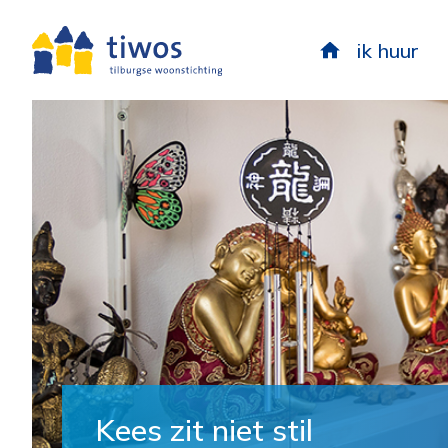
ik huur
Kees zit niet stil