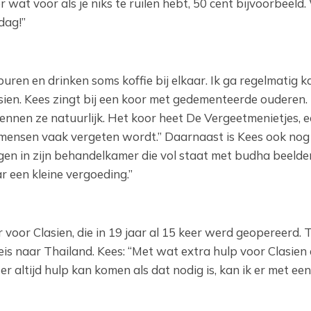
er wat voor als je niks te ruilen hebt, 50 cent bijvoorbeeld
dag!”
ren en drinken soms koffie bij elkaar. Ik ga regelmatig k
sien. Kees zingt bij een koor met gedementeerde ouderen. 
rkennen ze natuurlijk. Het koor heet De Vergeetmenietjes, 
ensen vaak vergeten wordt.” Daarnaast is Kees ook nog
gen in zijn behandelkamer die vol staat met budha beelden
ar een kleine vergoeding.”
voor Clasien, die in 19 jaar al 15 keer werd geopereerd. 
reis naar Thailand. Kees: “Met wat extra hulp voor Clasien
altijd hulp kan komen als dat nodig is, kan ik er met een