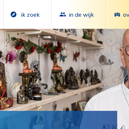
ik zoek
in de wijk
ov