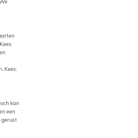
. We
aarten
Kees:
een
. Kees:
Toch kan
 en een
 gerust