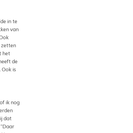
de in te
kken van
 Ook
 zetten
t het
heeft de
 Ook is
of ik nog
verden
j dat
: “Daar