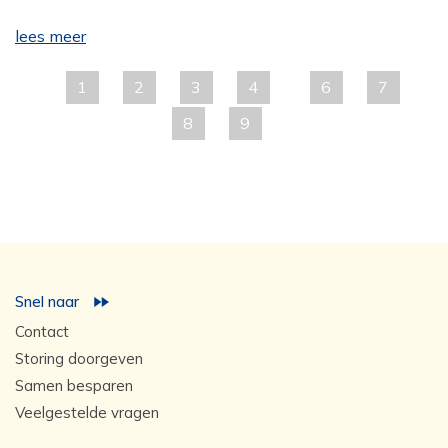
lees meer
1
2
3
4
6
7
8
9
Snel naar
Contact
Storing doorgeven
Samen besparen
Veelgestelde vragen